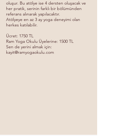
oluşur. Bu atölye ise 4 dersten oluşacak ve
her pratik, serinin farklı bir bölümünden
referans alınarak yapılacaktır.
Atölyeye en az 3 ay yoga deneyimi olan
herkes katılabilir.
Ücret: 1750 TL
Ram Yoga Okulu Üyelerine: 1500 TL
Sen de yerini almak için:
kayit@ramyogaokulu.com