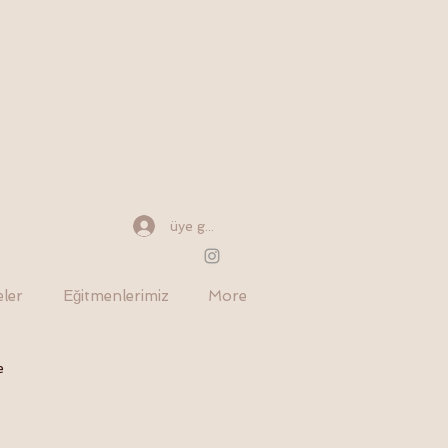
üye girişi
eler
Eğitmenlerimiz
More
e