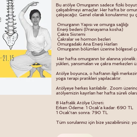
Bu atölye Omurganın sadece fiziki boyutu
çalışabilmeyi amaçlar. Her hafta bir omu
çalışacağız. Genel olarak konularımız şu 
Omurganın Yapısı ve omurga sağlığı
Enerji bedeni (Pranayama kosha)
Çakra Sistemi
Çakralar ve hormon bezleri
Omurgadaki Ana Enerji Hatları
Omurganın bölümleri üzerine bölgesel ça
Her hafta omurganın bir alanına yönelik 
yükleri, yansımaları ve çakra merkezleri ü
Atölye boyunca, o haftanın ilgili merkez
yoga terapi pratikleri yapılacaktır.
Atölyeye herkes katılabilir.. Zoom üzerin
atölyemizin kayıtları her hafta süreli olar
8 Haftalık Atölye Ücreti:
Erken Ödeme: 1 Ocak'a kadar: 690 TL
1 Ocak'tan sonra: 790 TL
Tüm sorularınız için bize yazabilirsiniz:
yo