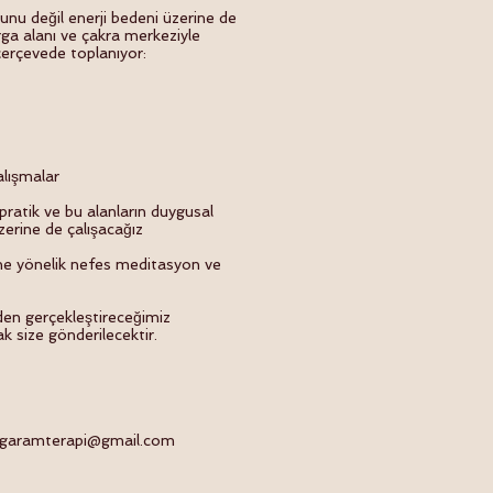
nu değil enerji bedeni üzerine de
rga alanı ve çakra merkeziyle
çerçevede toplanıyor:
lışmalar
pratik ve bu alanların duygusal
zerine de çalışacağız
ine yönelik nefes meditasyon ve
den gerçekleştireceğimiz
ak size gönderilecektir.
garamterapi@gmail.com