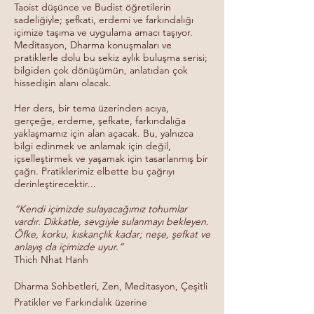
Taoist düşünce ve Budist öğretilerin
sadeliğiyle; şefkati, erdemi ve farkındalığı
içimize taşıma ve uygulama amacı taşıyor.
Meditasyon, Dharma konuşmaları ve
pratiklerle dolu bu sekiz aylık buluşma serisi;
bilgiden çok dönüşümün, anlatıdan çok
hissedişin alanı olacak.
Her ders, bir tema üzerinden acıya,
gerçeğe, erdeme, şefkate, farkındalığa
yaklaşmamız için alan açacak. Bu, yalnızca
bilgi edinmek ve anlamak için değil,
içselleştirmek ve yaşamak için tasarlanmış bir
çağrı. Pratiklerimiz elbette bu çağrıyı
derinleştirecektir...
“Kendi içimizde sulayacağımız tohumlar
vardır. Dikkatle, sevgiyle sulanmayı bekleyen.
Öfke, korku, kıskançlık kadar; neşe, şefkat ve
anlayış da içimizde uyur.”
Thich Nhat Hanh
Dharma Sohbetleri, Zen, Meditasyon, Çeşitli
Pratikler ve Farkındalık üzerine