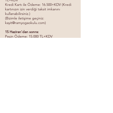
TL+KDV
Kredi Kartı ile Ödeme: 16.500+KDV (Kredi
kartınızın izin verdiği taksit imkanını
kullanabilirsiniz.)
(Bizimle iletişime geçiniz:
kayit@ramyogaokulu.com
)
15 Haziran'dan sonra:
Peşin Ödeme: 15.000 TL+KDV
(Bizimle iletişime geçiniz:
kayit@ramyogaokulu.com
)
Havale Yolu ile 3 Taksitli Ödeme: 18.000
TL+KDV
Kredi Kartı ile Ödeme: 20.000+KDV (Kredi
kartınızın izin verdiği taksit imkanını
kullanabilirsiniz.)
–––––––––
Program Koordinatörü: Banu Saygılı
kayit@ramyogaokulu.com