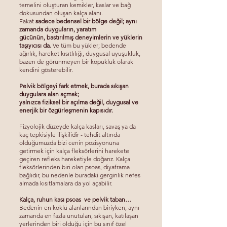
temelini oluşturan kemikler, kaslar ve bağ
dokusundan oluşan kalça alanı.
Fakat
sadece bedensel bir bölge değil; aynı
zamanda duyguların, yaratım
gücünün,
bastırılmış deneyimlerin ve yüklerin
taşıyıcısı da.
Ve tüm bu yükler; bedende
ağırlık, hareket kısıtlılığı, duygusal uyuşukluk,
bazen de görünmeyen bir kopukluk olarak
kendini gösterebilir.
Pelvik bölgeyi fark etmek, burada sıkışan
duygulara alan açmak;
yalnızca fiziksel bir açılma değil, duygusal ve
enerjik bir özgürleşmenin kapısıdır.
Fizyolojik düzeyde kalça kasları, savaş ya da
kaç tepkisiyle ilişkilidir - tehdit altında
olduğumuzda bizi cenin pozisyonuna
getirmek için kalça fleksörlerini harekete
geçiren refleks hareketiyle doğarız. Kalça
fleksörlerinden biri olan psoas, diyaframa
bağlıdır, bu nedenle buradaki gerginlik nefes
almada kısıtlamalara da yol açabilir.
Kalça, ruhun kası psoas ve pelvik taban…
Bedenin en köklü alanlarından biriyken, aynı
zamanda en fazla unutulan, sıkışan, katılaşan
yerlerinden biri olduğu için bu sınıf özel