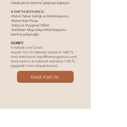
olarak pelvis üzerine çalışmayı kapsıyor.
4 HAFTA BOYUNCA:
-Pelvik Taban Sıkılığı ve Disfonksiyonu
-Ruhun Kası Psoas
-Kalça ve Duygusal Yükler
-Katılıktan Akışa Kalça Mobilizasyonu
üzerine çalışacağız.
:
ÜCRET
4 Haftalık Sınıf Ücreti:
Havale Yolu ile ödemek isterseniz 1600 TL
(
mail atabilirsiniz:
kayit@ramyogaokulu.com
)
Kredi kartınız ile ödemek isterseniz 1750 TL
(
aşağıdaki linke tıklayabilirsiniz)
Kredi Kartı ile