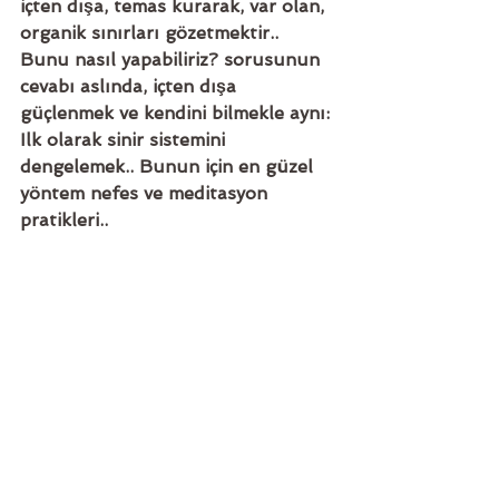
içten dışa, temas kurarak, var olan, 
organik sınırları gözetmektir.. 
Bunu nasıl yapabiliriz? sorusunun 
cevabı aslında, içten dışa 
güçlenmek ve kendini bilmekle aynı: 
Ilk olarak sinir sistemini 
dengelemek.. Bunun için en güzel 
yöntem nefes ve meditasyon 
pratikleri.. 
Bedenle çalışıyor, yoga 
yapıyorsanız, ihtiyaçlarınıza ve 
bedendeki hislere saygı duyarak, 
şimdiki anla bağlantınızı 
geliştirmek üzerine çalışın.. 
Duyularınızın farkındalığını 
arttırın ve fasya ile çalışın..
Bu çalışmalar bizi hem kendimizle 
ilgili gerçek bir bilgiye göturecek, 
hem de içten dışa güçlenmeyi ve 