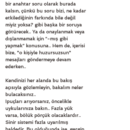
bir anahtar soru olarak burada 
kalsın, çünkü bu soru bizi, ne kadar 
etkilediğinin farkında bile değil 
miyiz yoksa? gibi başka bir soruya 
götürecek.. Ya da onaylanmak veya 
dışlanmamak için “-mış gibi 
yapmak” konusuna.. Hem de, içerisi 
bize, "o kişiyle huzursuzsun" 
mesajları göndermeye devam 
ederken..
Kendinizi her alanda bu bakış 
açısıyla gözlemleyin, bakalım neler 
bulacaksınız..
Ipuçları arıyorsanız, öncelikle 
uykularınıza bakın.. Fazla yük 
varsa, bölük pörçük olacaklardır.. 
Sinir sistemi fazla uyarılmış 
haldedir. Bu olduğunda ise, gergin 